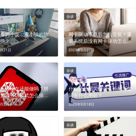
杂谈
好看的小说，看小说的软
网卡驱动下载后怎么安装？重
哪些？
装系统后没有网卡驱动怎么
办？
9月21日
2023年9月27日
杂谈
源店铺现在还能做吗？拼
什么是长尾关键词？长尾关键
无货源开店模式怎么操
词有什么用处？
3月27日
2023年9月18日
杂谈