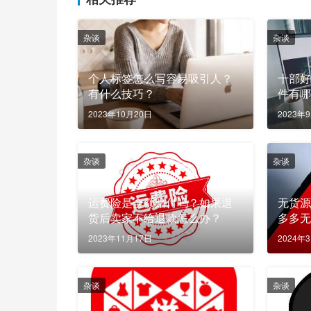
杂谈
杂谈
个人标签怎么写容易吸引人？
十部
有什么技巧？
件有
2023年10月20日
2023年
杂谈
杂谈
运费险是全额赔付吗？如果退
无货
货后卖家不给退款怎么办？
多多
作？
2023年11月17日
2024年
杂谈
杂谈