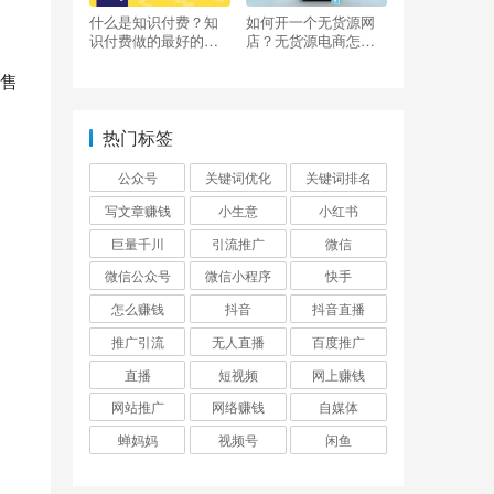
什么是知识付费？知
如何开一个无货源网
识付费做的最好的平
店？无货源电商怎么
台有哪些？
做？
售
热门标签
公众号
关键词优化
关键词排名
写文章赚钱
小生意
小红书
定
巨量千川
引流推广
微信
微信公众号
微信小程序
快手
。
怎么赚钱
抖音
抖音直播
推广引流
无人直播
百度推广
。
直播
短视频
网上赚钱
网站推广
网络赚钱
自媒体
蝉妈妈
视频号
闲鱼