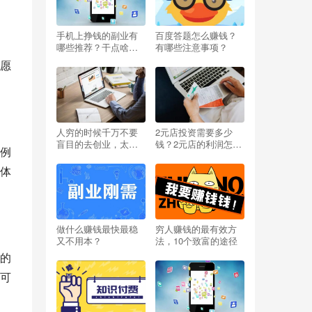
手机上挣钱的副业有
百度答题怎么赚钱？
哪些推荐？干点啥能
有哪些注意事项？
挣钱呢小投资？
愿
人穷的时候千万不要
2元店投资需要多少
盲目的去创业，太扎
钱？2元店的利润怎么
例
心啦
样？开两元店挣不挣
钱？
体
做什么赚钱最快最稳
穷人赚钱的最有效方
又不用本？
法，10个致富的途径
的
可