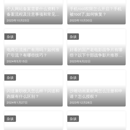
个人网站备案需要什么资料？
手机root权限怎么开启？手机
备案流程及注意事项和常见问
被root了,如何恢复？
题
2023年10月23日
2023年10月30日
杂谈
杂谈
电商引流推广有用吗？如何推
好看的国产老电影战争片有哪
广引流？有哪些技巧？
些？以下十部战争影片推荐给
你
2024年5月15日
2023年9月22日
杂谈
杂谈
闪送兼职收入怎么样？闪送和
沙雕动画素材网怎么注册和申
跑腿有什么区别？
请？怎么授权？
2024年1月27日
2023年12月28日
杂谈
杂谈