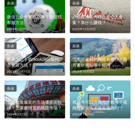
杂谈
杂谈
微信公众号客服在哪？微信找
卢松松博客为什么是个人备
客服方法
案？靠什么赚钱？
2024年1月23日
2023年10月25日
杂谈
杂谈
苹果怎么下载tiktok国际版抖
找图片素材的网站有哪些？图
音安装方法？
片素材网站哪个好用
2023年10月17日
2023年10月3日
杂谈
杂谈
北京批发服装的市场哪里比较
视频号可以注册几个账号？视
好？北京最便宜的尾货市场？
频号要实名才能发视频吗？
2024年3月7日
2024年7月19日