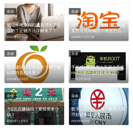
杂谈
杂谈
笔记本电脑WiFi选项消失了怎
淘宝支付方式怎么设置？淘宝
么办？正确方法详解来了！
支付方式有哪些？淘宝怎么改
成微信付款？
2023年9月26日
2023年11月17日
杂谈
杂谈
橙子建站是干什么的？橙子建
手机root权限怎么开启？手机
站和抖音的关系？
root后有什么好处和坏处？
2024年3月22日
2024年3月5日
杂谈
杂谈
开2元店赚钱吗？要投资多少
数字人民币怎么用？数字人民
钱？
币好处和坏处是什么？
2023年11月9日
2023年9月25日