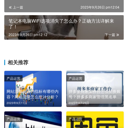
上一篇
2023年9月26日 pm12:04
笔记本电脑WiFi选项消失了怎么办？正确方法详解来
了！
2023年9月26日 pm12:12
下一篇
相关推荐
产品运营
产品运营
网站流量统计的指标有哪些内
拼多多商家工作台怎么切换账
容？网站流量怎么统计分析？
号？拼多多商家管理黑名单在
哪里？如何删除拼多多黑名单
2023年9月11日
2023年9月25日
的人？
产品运营
产品运营