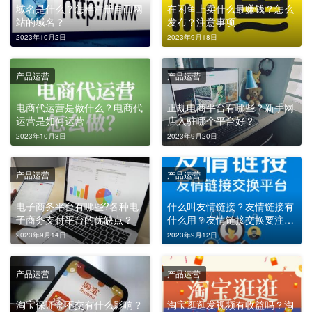
域名是什么？怎样注册自己网
在闲鱼上卖什么最赚钱？怎么
站的域名？
发布？注意事项
2023年10月2日
2023年9月18日
产品运营
产品运营
电商代运营是做什么？电商代
正规电商平台有哪些？新手网
运营是如何运营
店入驻哪个平台好？
2023年10月3日
2023年9月20日
产品运营
产品运营
电子商务平台有哪些?各种电
什么叫友情链接？友情链接有
子商务支付平台的优缺点？
什么用？友情链接交换要注意
哪些问题？
2023年9月14日
2023年9月12日
产品运营
产品运营
淘宝保证金不交有什么影响？
淘宝逛逛发视频有收益吗？淘