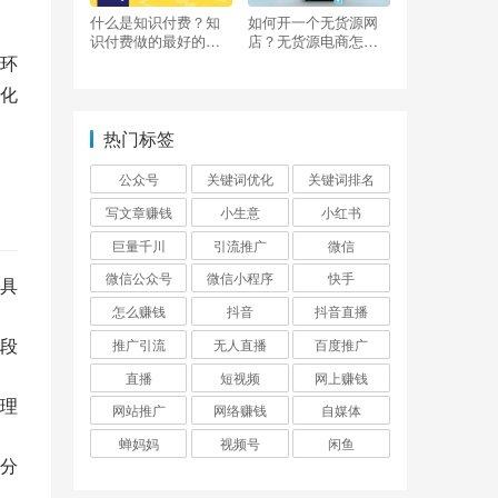
什么是知识付费？知
如何开一个无货源网
识付费做的最好的平
店？无货源电商怎么
台有哪些？
做？
环
化
热门标签
公众号
关键词优化
关键词排名
写文章赚钱
小生意
小红书
巨量千川
引流推广
微信
微信公众号
微信小程序
快手
具
怎么赚钱
抖音
抖音直播
段
推广引流
无人直播
百度推广
直播
短视频
网上赚钱
理
网站推广
网络赚钱
自媒体
蝉妈妈
视频号
闲鱼
分