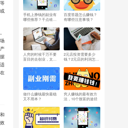
等
或
手机上挣钱的副业有
百度答题怎么赚钱？
哪些推荐？干点啥能
有哪些注意事项？
挣钱呢小投资？
。
场
产
人穷的时候千万不要
2元店投资需要多少
据
盲目的去创业，太扎
钱？2元店的利润怎么
适
心啦
样？开两元店挣不挣
钱？
在
做什么赚钱最快最稳
穷人赚钱的最有效方
又不用本？
法，10个致富的途径
和
效