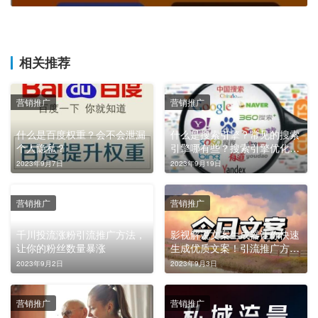
相关推荐
营销推广
营销推广
什么是百度权重？会不会泄漏
什么是搜索引擎？常见的搜索
个人隐私？
引擎哪有些？搜索引擎优化建
议
2023年9月7日
2023年9月19日
营销推广
营销推广
千川投流涨粉引流推广方法，
影视解说文案生成器让你快速
让你的粉丝数量暴涨
生成优质文案！引流推广方法
助你快速涨粉
2023年9月2日
2023年9月3日
营销推广
营销推广