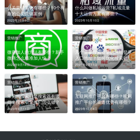
公关营销案例有哪些？10个有
什么叫做私域运营?私域流量
趣的公关营销案例
十大运营方案有哪些？
2023年10月9日
2023年10月10日
营销推广
营销推广
微商加人的方法有哪些？新手
几个重要搜索引擎的网站登录
微商怎么精准加人快？
入口地址？如何优化搜索引
擎？
2023年9月18日
2023年9月11日
营销推广
营销推广
常见的搜索引擎搜索器有哪
互联网推广平台有哪些？联网
些？搜索引擎推广怎么做？
推广平台的渠道优势有哪些？
2023年9月11日
2023年10月8日