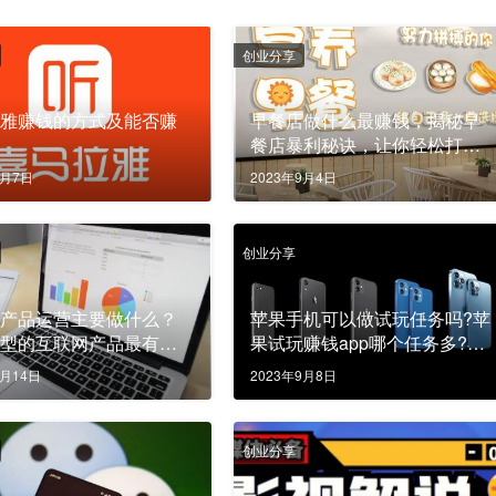
创业分享
拉雅赚钱的方式及能否赚
早餐店做什么最赚钱，揭秘早
餐店暴利秘诀，让你轻松打造
黄金生意！
9月7日
2023年9月4日
创业分享
网产品运营主要做什么？
苹果手机可以做试玩任务吗?苹
类型的互联网产品最有价
果试玩赚钱app哪个任务多?哪
个软件好用?
9月14日
2023年9月8日
创业分享