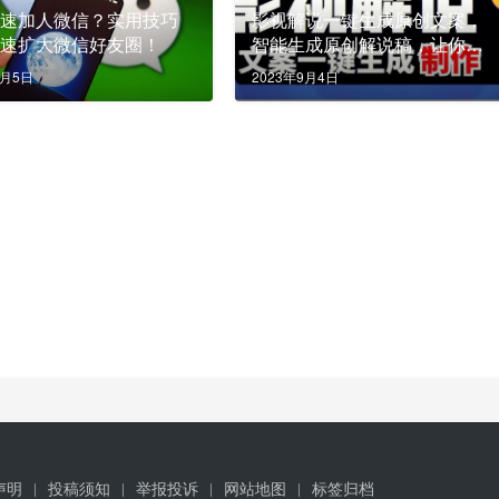
快速加人微信？实用技巧
影视解说一键生成原创文案，
迅速扩大微信好友圈！
智能生成原创解说稿，让你的
影片更吸引人
9月5日
2023年9月4日
声明
投稿须知
举报投诉
网站地图
标签归档