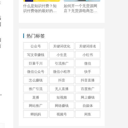
：
什么是知识付费？知
如何开一个无货源网
识付费做的最好的平
店？无货源电商怎么
台有哪些？
做？
拓
间
热门标签
响
质
公众号
关键词优化
关键词排名
写文章赚钱
小生意
小红书
巨量千川
引流推广
微信
微信公众号
微信小程序
快手
怎么赚钱
抖音
抖音直播
推广引流
无人直播
百度推广
。
直播
短视频
网上赚钱
网站推广
网络赚钱
自媒体
蝉妈妈
视频号
闲鱼