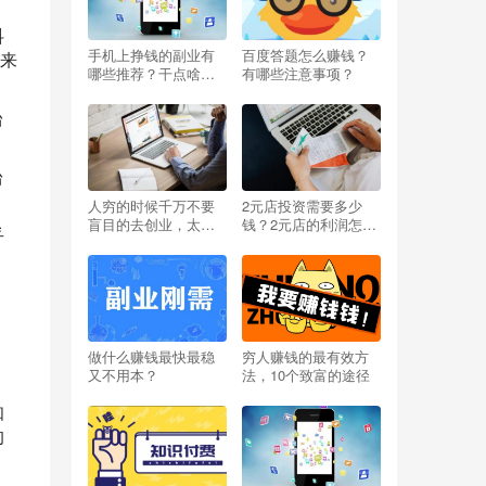
抖
手机上挣钱的副业有
百度答题怎么赚钱？
来
哪些推荐？干点啥能
有哪些注意事项？
挣钱呢小投资？
台
台
人穷的时候千万不要
2元店投资需要多少
盲目的去创业，太扎
钱？2元店的利润怎么
乎
心啦
样？开两元店挣不挣
钱？
做什么赚钱最快最稳
穷人赚钱的最有效方
又不用本？
法，10个致富的途径
知
的